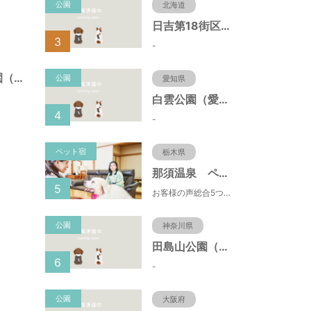
公園
北海道
日吉第18街区公園（北海道函館市）
3
-
江戸川台２４号公園（千葉県流山市）
公園
愛知県
白雲公園（愛知県名古屋市）
4
-
ペット宿
栃木県
那須温泉 ペット＆スパホテル 那須ワン
5
お客様の声総合5つ星■1日限定４組貸切風呂■室内ドッグランあり♪
公園
神奈川県
田島山公園（神奈川県藤沢市）
6
-
公園
大阪府