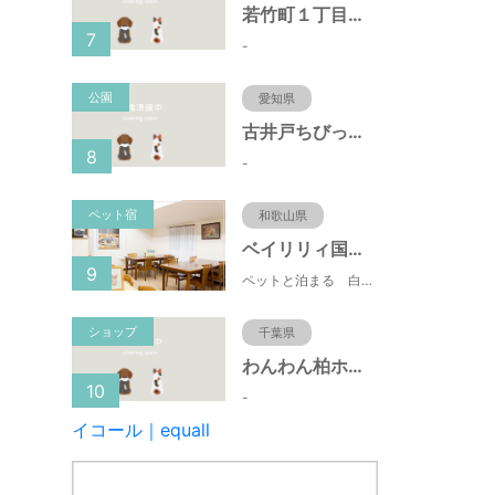
若竹町１丁目第３公園（大阪府豊中市）
7
-
公園
愛知県
古井戸ちびっ子広場（愛知県大府市）
8
-
ペット宿
和歌山県
ベイリリィ国民宿舎しらゆり荘
9
ペットと泊まる 白浜温泉 ベイリリィ国民宿舎しらゆり荘
ショップ
千葉県
わんわん柏ホームビレッジ（老犬ホーム・老犬ホテル）
10
-
イコール｜equall