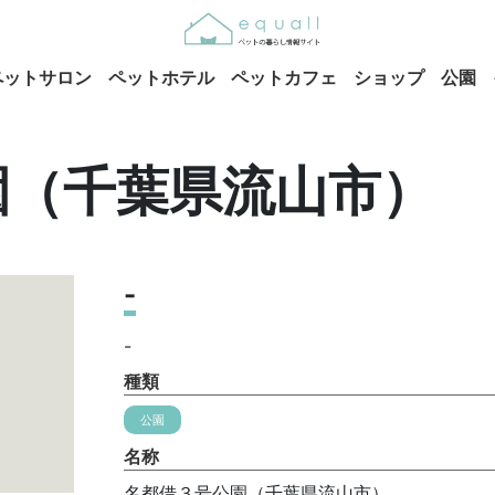
ペットサロン
ペットホテル
ペットカフェ
ショップ
公園
園（千葉県流山市）
-
-
種類
公園
名称
名都借３号公園（千葉県流山市）