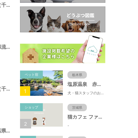
三輪野山７号緑地（千葉県流山市）
日光橋公園（千葉県流山市）
ペット宿
栃木県
塩原温泉 赤沢温泉旅館
江戸川台７号緑地（千葉県流山市）
1
犬・猫スタッフのおもてニャしが魅力のひとつ♪大自然に囲まれた隠れ家的宿で癒やしの休日を。
ショップ
茨城県
猫カフェ ファミリーズ
2
-
初石２号緑地（千葉県流山市）