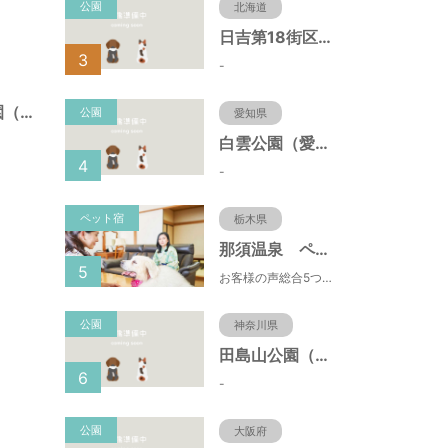
公園
北海道
日吉第18街区公園（北海道函館市）
3
-
江戸川台２４号公園（千葉県流山市）
公園
愛知県
白雲公園（愛知県名古屋市）
4
-
ペット宿
栃木県
那須温泉 ペット＆スパホテル 那須ワン
5
お客様の声総合5つ星■1日限定４組貸切風呂■室内ドッグランあり♪
公園
神奈川県
田島山公園（神奈川県藤沢市）
6
-
公園
大阪府