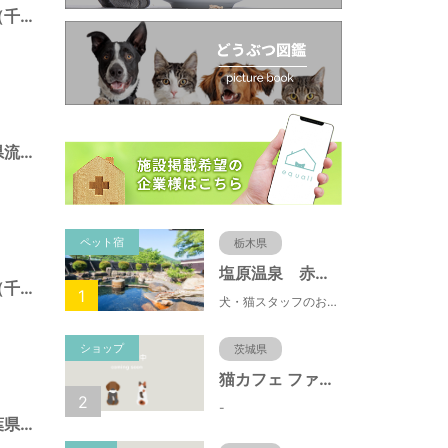
三輪野山７号緑地（千葉県流山市）
日光橋公園（千葉県流山市）
ペット宿
栃木県
塩原温泉 赤沢温泉旅館
江戸川台７号緑地（千葉県流山市）
1
犬・猫スタッフのおもてニャしが魅力のひとつ♪大自然に囲まれた隠れ家的宿で癒やしの休日を。
ショップ
茨城県
猫カフェ ファミリーズ
2
-
初石２号緑地（千葉県流山市）