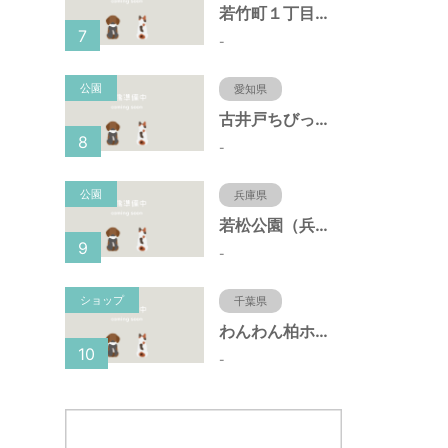
若竹町１丁目第３公園（大阪府豊中市）
7
-
公園
愛知県
古井戸ちびっ子広場（愛知県大府市）
8
-
公園
兵庫県
若松公園（兵庫県神戸市）
9
-
ショップ
千葉県
わんわん柏ホームビレッジ（老犬ホーム・老犬ホテル）
10
-