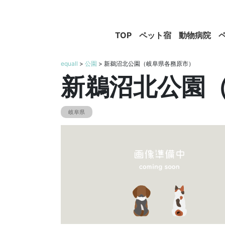
TOP
ペット宿
動物病院
equall
>
公園
> 新鵜沼北公園（岐阜県各務原市）
新鵜沼北公園
岐阜県