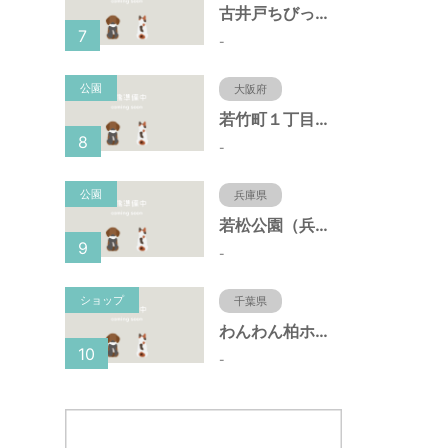
古井戸ちびっ子広場（愛知県大府市）
7
-
公園
大阪府
若竹町１丁目第３公園（大阪府豊中市）
8
-
公園
兵庫県
若松公園（兵庫県神戸市）
9
-
ショップ
千葉県
わんわん柏ホームビレッジ（老犬ホーム・老犬ホテル）
10
-