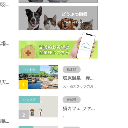
西的場緑地（岐阜県羽島市）
長良川南部多目的広場（岐阜県羽島市）
ペット宿
栃木県
塩原温泉 赤沢温泉旅館
木曽川ふれあいの里広場（岐阜県羽島市）
1
犬・猫スタッフのおもてニャしが魅力のひとつ♪大自然に囲まれた隠れ家的宿で癒やしの休日を。
ショップ
茨城県
猫カフェ ファミリーズ
2
-
千代田西公園（岐阜県羽島市）