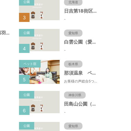
公園
北海道
日吉第18街区公園（北海道函館市）
3
-
長間北公園（岐阜県羽島市）
公園
愛知県
白雲公園（愛知県名古屋市）
4
-
ペット宿
栃木県
那須温泉 ペット＆スパホテル 那須ワン
5
お客様の声総合5つ星■1日限定４組貸切風呂■室内ドッグランあり♪
公園
神奈川県
田島山公園（神奈川県藤沢市）
6
-
公園
愛知県