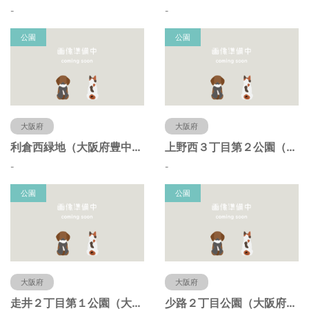
-
-
公園
公園
大阪府
大阪府
利倉西緑地（大阪府豊中市）
上野西３丁目第２公園（大阪府豊中市）
-
-
公園
公園
大阪府
大阪府
走井２丁目第１公園（大阪府豊中市）
少路２丁目公園（大阪府豊中市）