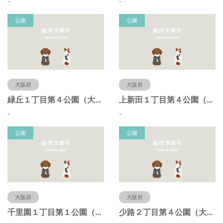
-
-
公園
公園
大阪府
大阪府
緑丘１丁目第４公園（大阪府豊中市）
上新田１丁目第４公園（大阪府豊中市）
-
-
公園
公園
大阪府
大阪府
千里園１丁目第１公園（大阪府豊中市）
少路２丁目第４公園（大阪府豊中市）