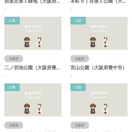
西泉丘第１緑地（大阪府豊中市）
本町９丁目第１公園（大阪府豊中市）
-
-
公園
公園
大阪府
大阪府
二ノ切池公園（大阪府豊中市）
宮山公園（大阪府豊中市）
-
-
公園
公園
大阪府
大阪府