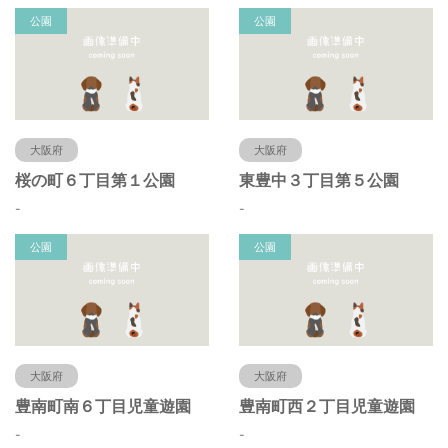
公園
公園
大阪府
大阪府
桜の町６丁目第１公園
東豊中３丁目第５公園
-
-
公園
公園
大阪府
大阪府
豊南町南６丁目児童遊園
豊南町西２丁目児童遊園
-
-