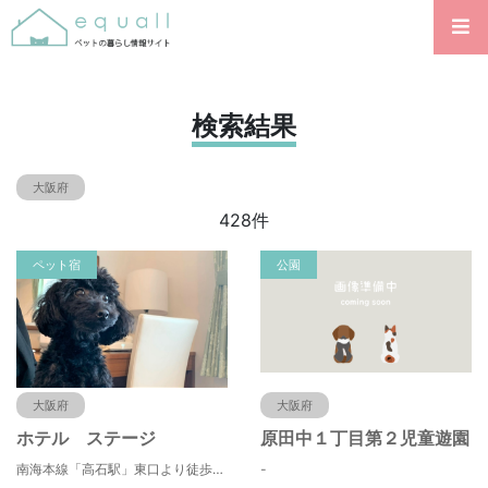
検索結果
大阪府
428件
ペット宿
公園
大阪府
大阪府
ホテル ステージ
原田中１丁目第２児童遊園
南海本線「高石駅」東口より徒歩約4分！ペット連れのお客様も宿泊していただけます。
-