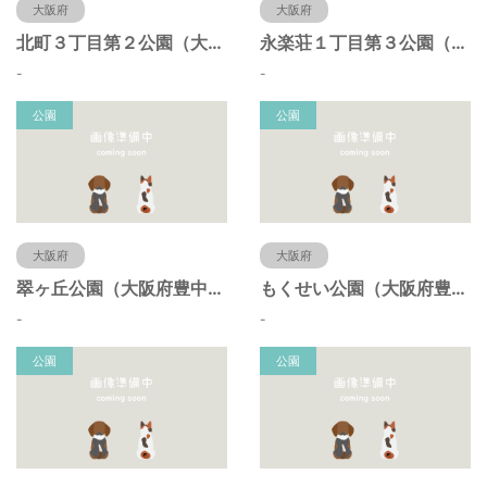
大阪府
大阪府
北町３丁目第２公園（大阪府豊中市）
永楽荘１丁目第３公園（大阪府豊中市）
-
-
公園
公園
大阪府
大阪府
翠ヶ丘公園（大阪府豊中市）
もくせい公園（大阪府豊中市）
-
-
公園
公園