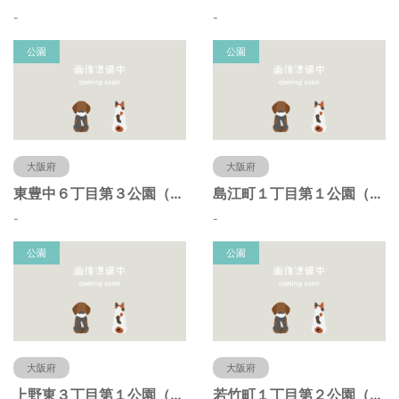
-
-
公園
公園
大阪府
大阪府
東豊中６丁目第３公園（大阪府豊中市）
島江町１丁目第１公園（大阪府豊中市）
-
-
公園
公園
大阪府
大阪府
上野東３丁目第１公園（大阪府豊中市）
若竹町１丁目第２公園（大阪府豊中市）