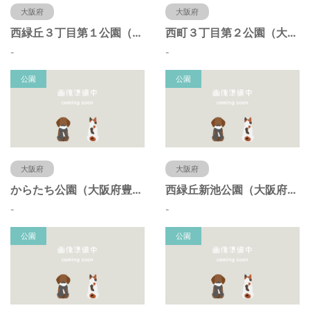
大阪府
大阪府
西緑丘３丁目第１公園（大阪府豊中市）
西町３丁目第２公園（大阪府豊中市）
-
-
公園
公園
大阪府
大阪府
からたち公園（大阪府豊中市）
西緑丘新池公園（大阪府豊中市）
-
-
公園
公園