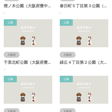
樫ノ木公園（大阪府豊中市）
春日町５丁目第３公園（大阪府豊中市）
-
-
公園
公園
大阪府
大阪府
千里北町公園（大阪府豊中市）
緑丘４丁目第２公園（大阪府豊中市）
-
-
公園
公園
大阪府
大阪府