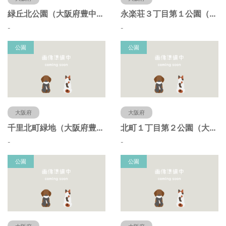
緑丘北公園（大阪府豊中市）
永楽荘３丁目第１公園（大阪府豊中市）
-
-
公園
公園
大阪府
大阪府
千里北町緑地（大阪府豊中市）
北町１丁目第２公園（大阪府豊中市）
-
-
公園
公園