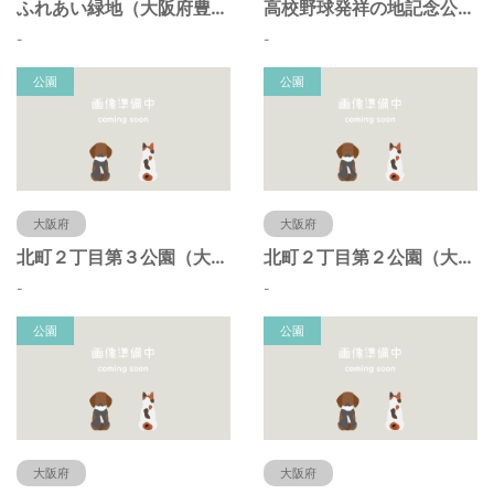
ふれあい緑地（大阪府豊中市）
高校野球発祥の地記念公園（大阪府豊中市）
-
-
公園
公園
大阪府
大阪府
北町２丁目第３公園（大阪府豊中市）
北町２丁目第２公園（大阪府豊中市）
-
-
公園
公園
大阪府
大阪府