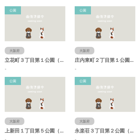
公園
公園
大阪府
大阪府
立花町３丁目第１公園（大阪府豊中市）
庄内東町２丁目第１公園（大阪府豊中市）
-
-
公園
公園
大阪府
大阪府
上新田１丁目第５公園（大阪府豊中市）
永楽荘３丁目第２公園（大阪府豊中市）
-
-