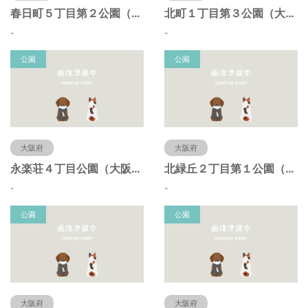
春日町５丁目第２公園（大阪府豊中市）
北町１丁目第３公園（大阪府豊中市）
-
-
公園
公園
大阪府
大阪府
永楽荘４丁目公園（大阪府豊中市）
北緑丘２丁目第１公園（大阪府豊中市）
-
-
公園
公園
大阪府
大阪府