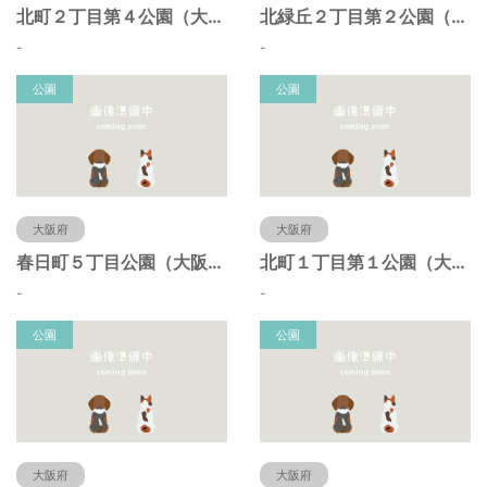
北町２丁目第４公園（大阪府豊中市）
北緑丘２丁目第２公園（大阪府豊中市）
-
-
公園
公園
大阪府
大阪府
春日町５丁目公園（大阪府豊中市）
北町１丁目第１公園（大阪府豊中市）
-
-
公園
公園
大阪府
大阪府